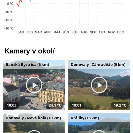
Kamery v okolí
Banská Bystrica (6 km)
Donovaly - Záhradište (9 km)
10:03
24,1 °C
10:01
19,2 °C
Donovaly - Nová hoľa (10 km)
Králiky (13 km)