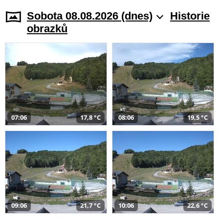
Sobota 08.08.2026 (dnes)
Historie
obrazků
07:06
17,8 °C
08:06
19,5 °C
09:06
21,7 °C
10:06
22,6 °C