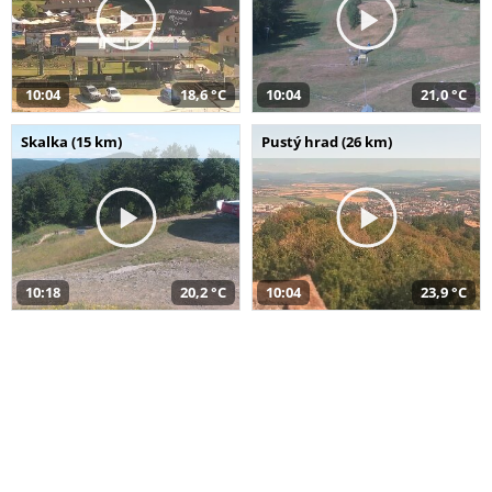
10:04
18,6 °C
10:04
21,0 °C
Skalka (15 km)
Pustý hrad (26 km)
10:18
20,2 °C
10:04
23,9 °C