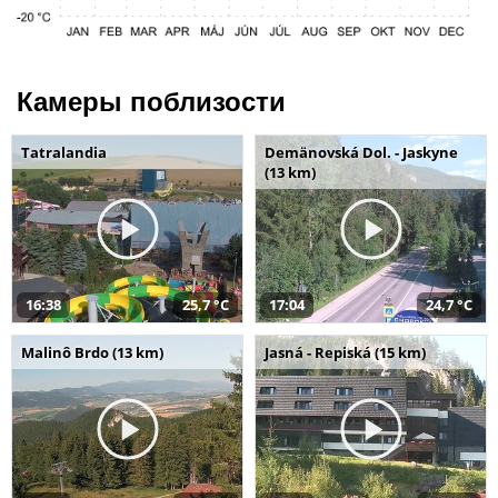
Камеры поблизости
Tatralandia
Demänovská Dol. - Jaskyne
(13 km)
16:38
25,7 °C
17:04
24,7 °C
Malinô Brdo (13 km)
Jasná - Repiská (15 km)