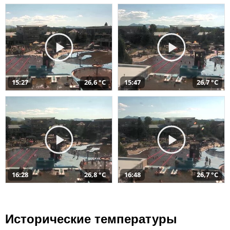
15:27
26,6 °C
15:47
26,7 °C
16:28
26,8 °C
16:48
26,7 °C
Исторические температуры