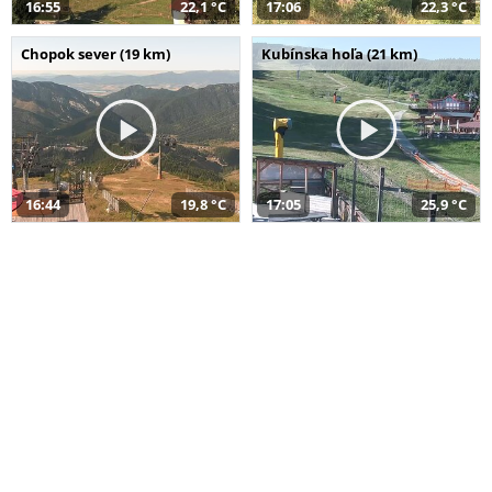
16:55
22,1 °C
17:06
22,3 °C
Chopok sever (19 km)
Kubínska hoľa (21 km)
16:44
19,8 °C
17:05
25,9 °C