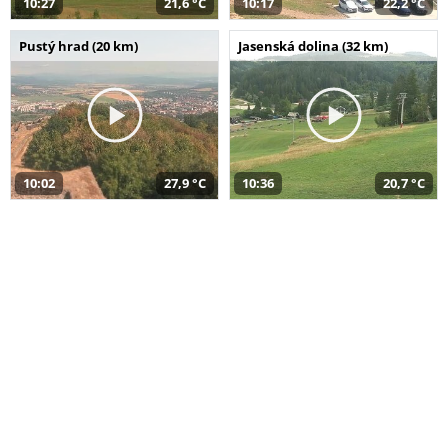
10:27
21,6 °C
10:17
22,2 °C
Pustý hrad (20 km)
Jasenská dolina (32 km)
10:02
27,9 °C
10:36
20,7 °C