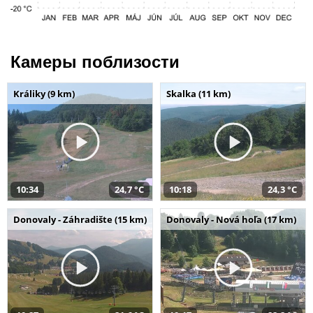
Камеры поблизости
Králiky (9 km)
Skalka (11 km)
10:34
24,7 °C
10:18
24,3 °C
Donovaly - Záhradište (15 km)
Donovaly - Nová hoľa (17 km)