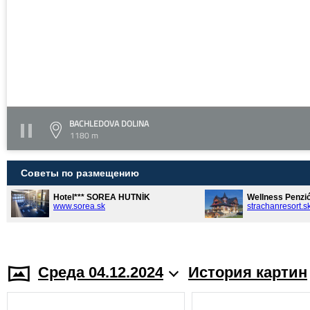
BACHLEDOVA DOLINA
1180 m
Советы по размещению
Hotel*** SOREA HUTNÍK
Wellness Penzi
www.sorea.sk
strachanresort.s
Среда 04.12.2024
История картин