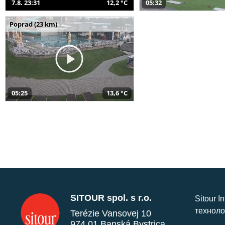
7.8. 23:31
12,2 °C
05:32
Poprad (23 km)
05:25
13,6 °C
SITOUR spol. s r.o.
Sitour I
техноло
Terézie Vansovej 10
974 01 Banská Bystrica