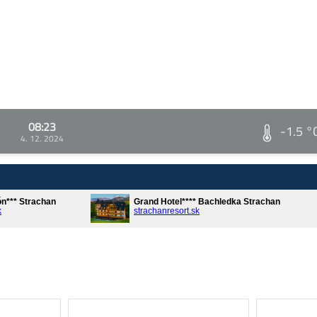
08:23
-1.5 °
4. 12. 2024
ón*** Strachan
Grand Hotel**** Bachledka Strachan
k
strachanresort.sk