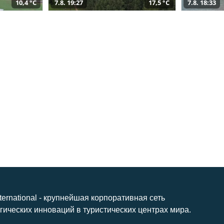
10,4 °C
7.8. 19:27
17,5 °C
7.8. 18:33
nternational - крупнейшая корпоративная сеть
гических инноваций в туристических центрах мира.