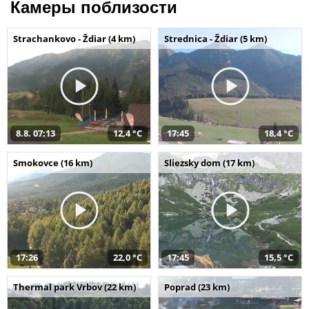
Камеры поблизости
Strachankovo - Ždiar (4 km)
Strednica - Ždiar (5 km)
8.8. 07:13
12,4 °C
17:45
18,4 °C
Smokovce (16 km)
Sliezsky dom (17 km)
17:26
22,0 °C
17:45
15,5 °C
Thermal park Vrbov (22 km)
Poprad (23 km)