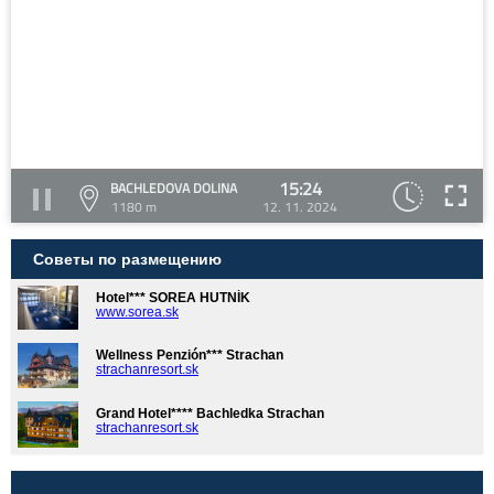
15:24
BACHLEDOVA DOLINA
1180 m
12. 11. 2024
Советы по размещению
Hotel*** SOREA HUTNÍK
www.sorea.sk
Wellness Penzión*** Strachan
strachanresort.sk
Grand Hotel**** Bachledka Strachan
strachanresort.sk