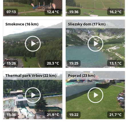
07:13
12,4 °C
15:36
16,2 °C
Smokovce (16 km)
Sliezsky dom (17 km)
15:26
20,3 °C
15:25
13,1 °C
Thermal park Vrbov (22 km)
Poprad (23 km)
15:36
21,9 °C
15:22
21,7 °C