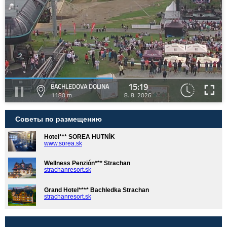
15:19
BACHLEDOVA DOLINA
1180 m
8. 8. 2026
Советы по размещению
Hotel*** SOREA HUTNÍK
www.sorea.sk
Wellness Penzión*** Strachan
strachanresort.sk
Grand Hotel**** Bachledka Strachan
strachanresort.sk