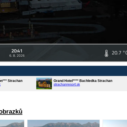
20:41
20.7 °
6. 8. 2026
ón*** Strachan
Grand Hotel**** Bachledka Strachan
k
strachanresort.sk
 obrazků