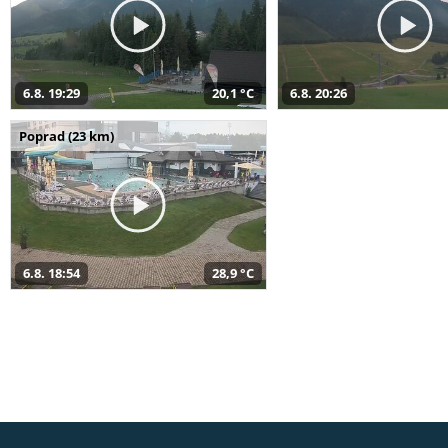
6.8. 19:29
20,1 °C
6.8. 20:26
Poprad (23 km)
6.8. 18:54
28,9 °C