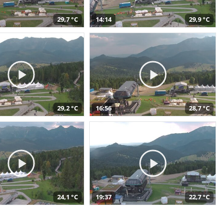
29,7 °C
14:14
29,9 °C
29,2 °C
16:56
28,7 °C
24,1 °C
19:37
22,7 °C