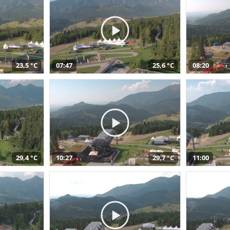
23,5 °C
07:47
25,6 °C
08:20
29,4 °C
10:27
29,7 °C
11:00