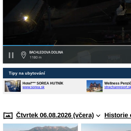
BACHLEDOVA DOLINA
1180 m
Tipy na ubytování
Hotel*** SOREA HUTNÍK
Wellness Penzi
www.sorea.sk
strachanresort.s
Čtvrtek 06.08.2026 (včera)
Historie