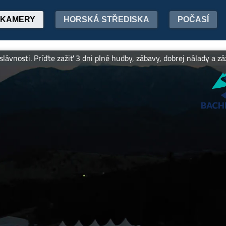
KAMERY
HORSKÁ STŘEDISKA
POČASÍ
osti. Príďte zažiť 3 dni plné hudby, zábavy, dobrej nálady a zážitk