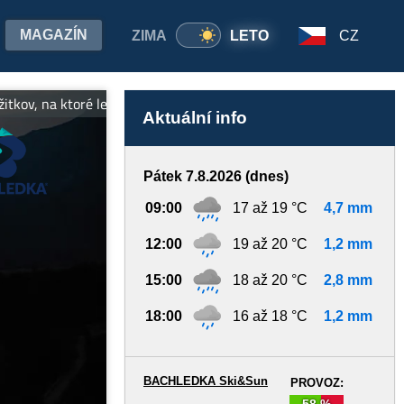
MAGAZÍN
ZIMA
LETO
CZ
ov, na ktoré len tak nezabudnete! Tešíme sa na stretnutie! Viac inf
Aktuální info
Pátek 7.8.2026 (dnes)
09:00
17 až 19 °C
4,7 mm
12:00
19 až 20 °C
1,2 mm
15:00
18 až 20 °C
2,8 mm
18:00
16 až 18 °C
1,2 mm
BACHLEDKA Ski&Sun
PROVOZ:
58 %