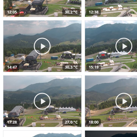
12:05
30,2 °C
12:38
14:47
30,3 °C
15:19
17:28
27,0 °C
18:00