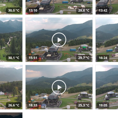
30,0 °C
13:10
29,8 °C
13:42
30,1 °C
15:51
29,7 °C
16:24
26,6 °C
18:33
25,3 °C
19:05