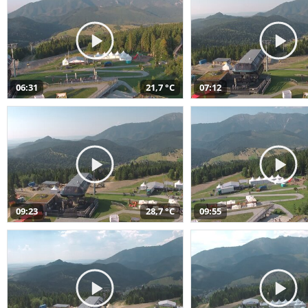
06:31
21,7 °C
07:12
09:23
28,7 °C
09:55