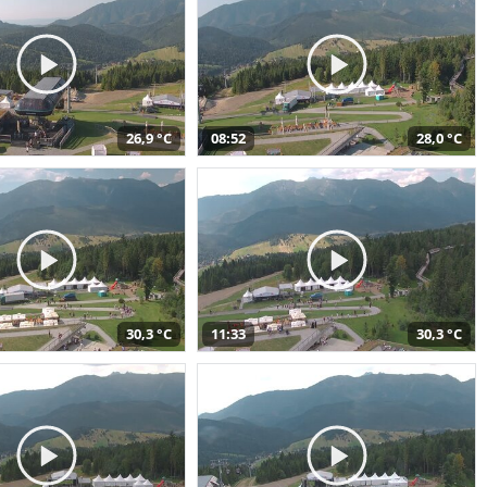
26,9 °C
08:52
28,0 °C
30,3 °C
11:33
30,3 °C