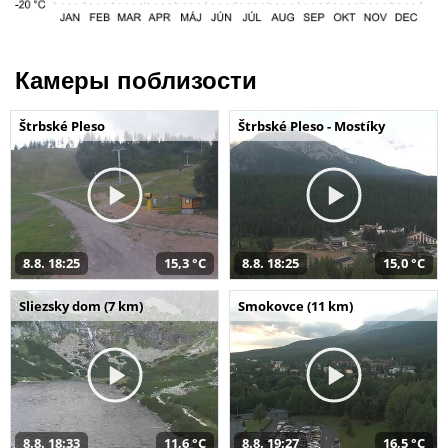
Камеры поблизости
Štrbské Pleso
Štrbské Pleso - Mostíky
8.8. 18:25
15,3 °C
8.8. 18:25
15,0 °C
Sliezsky dom (7 km)
Smokovce (11 km)
8.8. 18:33
11,6 °C
8.8. 19:27
16,5 °C