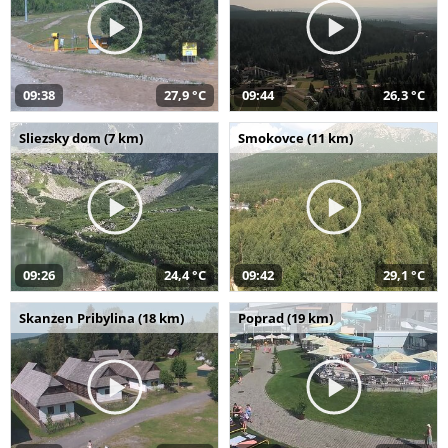
09:38
27,9 °C
09:44
26,3 °C
Sliezsky dom (7 km)
Smokovce (11 km)
09:26
24,4 °C
09:42
29,1 °C
Skanzen Pribylina (18 km)
Poprad (19 km)