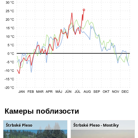
Камеры поблизости
Štrbské Pleso
Štrbské Pleso - Mostíky