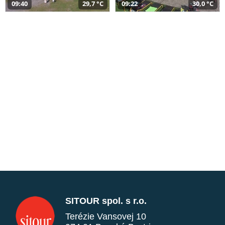
09:40
29,7 °C
09:22
30,0 °C
SITOUR spol. s r.o.
Terézie Vansovej 10