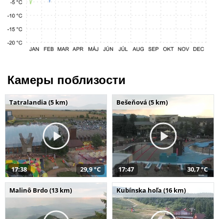
Камеры поблизости
Tatralandia (5 km)
Bešeňová (5 km)
17:38
29,9 °C
17:47
30,7 °C
Malinô Brdo (13 km)
Kubínska hoľa (16 km)