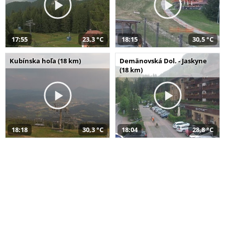
17:55
23,3 °C
18:15
30,5 °C
Kubínska hoľa (18 km)
Demänovská Dol. - Jaskyne
(18 km)
18:18
30,3 °C
18:04
28,8 °C