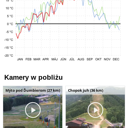
Kamery w pobliżu
Mýto pod Ďumbierom (27 km)
Chopok juh (36 km)