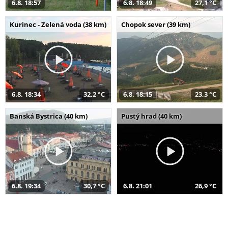
6.8. 18:57
6.8. 18:49
27,1 °C
Kurinec - Zelená voda (38 km)
Chopok sever (39 km)
6.8. 18:34
32,2 °C
6.8. 18:15
23,3 °C
Banská Bystrica (40 km)
Pustý hrad (40 km)
6.8. 19:34
30,7 °C
6.8. 21:01
26,9 °C