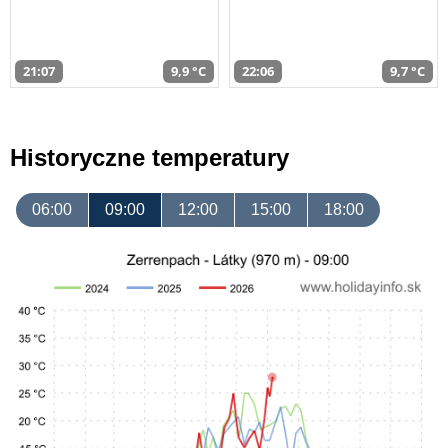
21:07
9,9 °C
22:06
9,7 °C
Historyczne temperatury
06:00
09:00
12:00
15:00
18:00