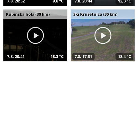
7.8. 20:52
9,8 °C
7.8. 20:44
12,3 °C
Kubínska hoľa (30 km)
Ski Krušetnica (30 km)
7.8. 20:41
18,3 °C
7.8. 17:31
18,4 °C