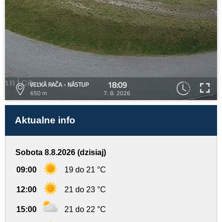
18:09
VEĽKÁ RAČA - NÁSTUP
650 m
7. 8. 2026
Aktualne info
Sobota 8.8.2026 (dzisiaj)
09:00
19 do 21 °C
12:00
21 do 23 °C
15:00
21 do 22 °C