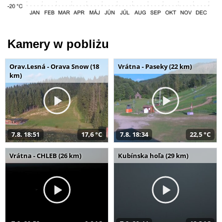
Kamery w pobliżu
Orav.Lesná - Orava Snow (18
Vrátna - Paseky (22 km)
km)
7.8. 18:51
17,6 °C
7.8. 18:34
22,5 °C
Vrátna - CHLEB (26 km)
Kubínska hoľa (29 km)