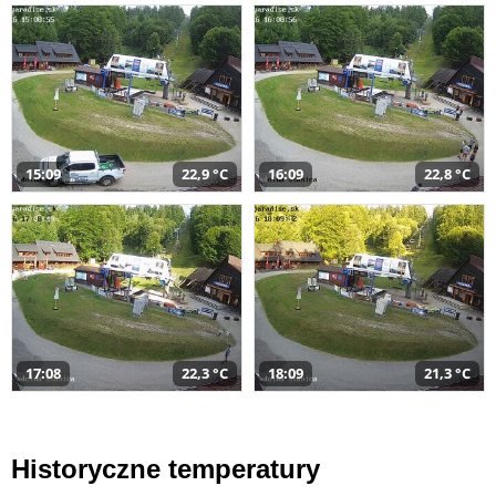
15:09
22,9 °C
16:09
22,8 °C
17:08
22,3 °C
18:09
21,3 °C
Historyczne temperatury