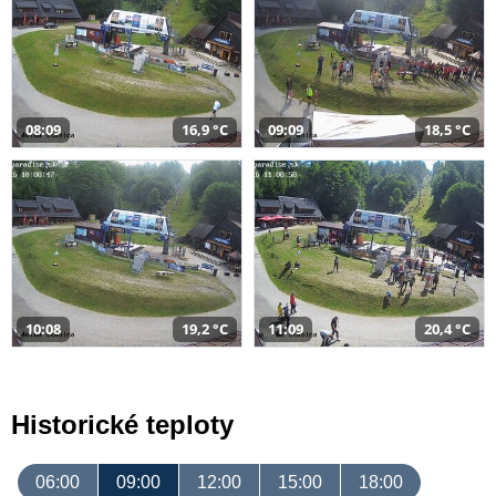
08:09
16,9 °C
09:09
18,5 °C
10:08
19,2 °C
11:09
20,4 °C
Historické teploty
06:00
09:00
12:00
15:00
18:00