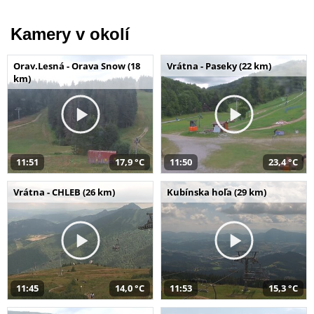
Kamery v okolí
Orav.Lesná - Orava Snow (18
Vrátna - Paseky (22 km)
km)
11:51
17,9 °C
11:50
23,4 °C
Vrátna - CHLEB (26 km)
Kubínska hoľa (29 km)
11:45
14,0 °C
11:53
15,3 °C