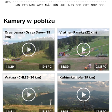
Kamery w pobliżu
Orav.Lesná - Orava Snow (18
Vrátna - Paseky (22 km)
km)
14:29
19,6 °C
14:39
24,5 °C
Vrátna - CHLEB (26 km)
Kubínska hoľa (29 km)
14:41
15,3 °C
14:33
17,5 °C