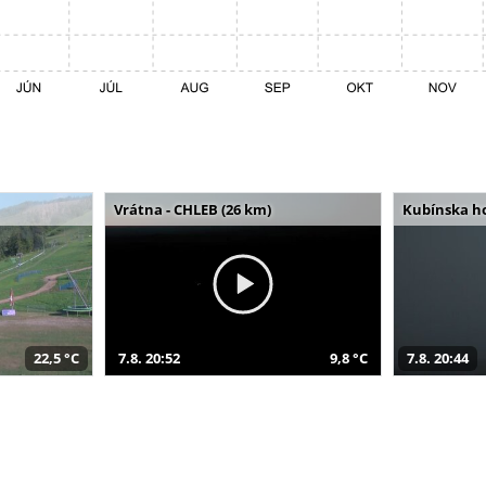
Vrátna - CHLEB (26 km)
Kubínska ho
22,5 °C
7.8. 20:52
9,8 °C
7.8. 20:44