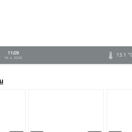
11:09
13.1 °
16. 4. 2026
zu