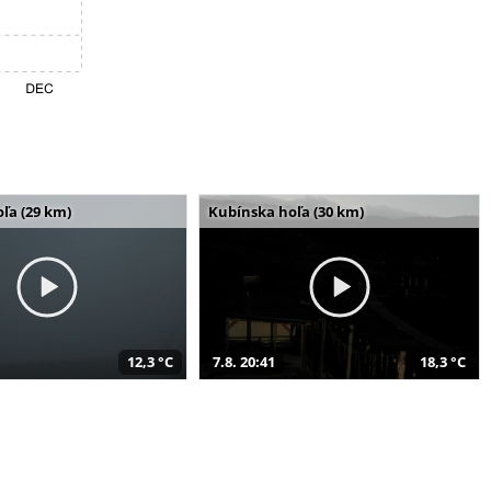
ľa (29 km)
Kubínska hoľa (30 km)
12,3 °C
7.8. 20:41
18,3 °C