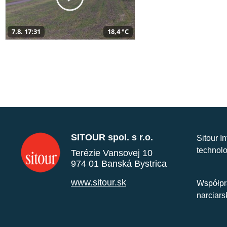
7.8. 17:31
18,4 °C
SITOUR spol. s r.o.
Sitour I
technolo
Terézie Vansovej 10
974 01 Banská Bystrica
www.sitour.sk
Współpr
narciars