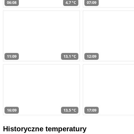
06:08
4,7 °C
07:09
11:09
13,1 °C
12:09
16:09
13,5 °C
17:09
Historyczne temperatury