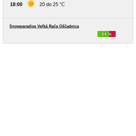
18:00
20 do 25 °C
Snowparadise Veľká Rača Oščadnica
64 %