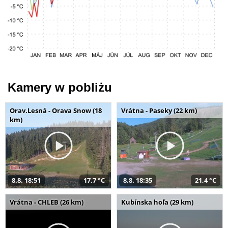
Kamery w pobliżu
Orav.Lesná - Orava Snow (18
Vrátna - Paseky (22 km)
km)
8.8. 18:51
17,7 °C
8.8. 18:35
21,4 °C
Vrátna - CHLEB (26 km)
Kubínska hoľa (29 km)