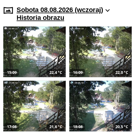
Sobota 08.08.2026 (wczoraj)
Historia obrazu
15:09
22,4 °C
16:09
22,0 °C
17:08
21,6 °C
18:08
20,5 °C