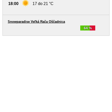
18:00
17 do 21 °C
Snowparadise Veľká Rača Oščadnica
64 %