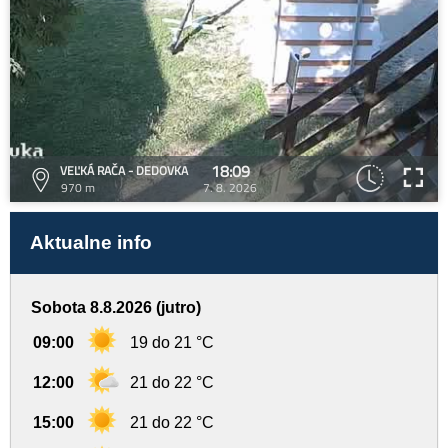
18:09
VEĽKÁ RAČA - DEDOVKA
970 m
7. 8. 2026
Aktualne info
Sobota 8.8.2026 (jutro)
09:00
19 do 21 °C
12:00
21 do 22 °C
15:00
21 do 22 °C