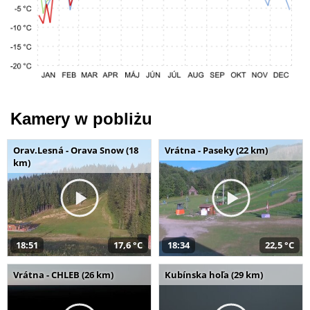
Kamery w pobliżu
Orav.Lesná - Orava Snow (18
Vrátna - Paseky (22 km)
km)
18:51
17,6 °C
18:34
22,5 °C
Vrátna - CHLEB (26 km)
Kubínska hoľa (29 km)