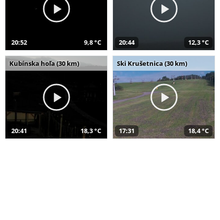
20:52
9,8 °C
20:44
12,3 °C
Kubínska hoľa (30 km)
Ski Krušetnica (30 km)
20:41
18,3 °C
17:31
18,4 °C