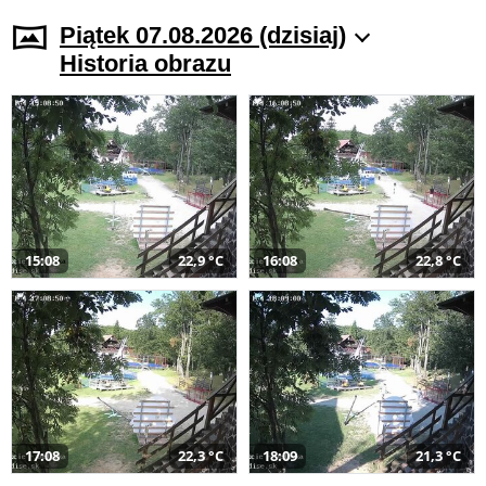
Piątek 07.08.2026 (dzisiaj)
Historia obrazu
15:08
22,9 °C
16:08
22,8 °C
17:08
22,3 °C
18:09
21,3 °C