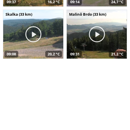
09:37
16,2 °C
09:14
24,7 °C
Skalka (33 km)
Malinô Brdo (33 km)
09:08
20,2 °C
09:31
21,2 °C