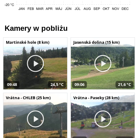
Kamery w pobliżu
Martinské hole (8 km)
Jasenská dolina (15 km)
09:48
24,5 °C
09:06
21,6 °C
Vrátna - CHLEB (25 km)
Vrátna - Paseky (28 km)