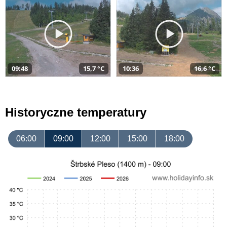
09:48
15,7 °C
10:36
16,6 °C
Historyczne temperatury
06:00
09:00
12:00
15:00
18:00