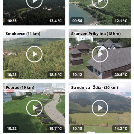
10:35
13,4 °C
09:56
12,1 °C
Smokovce (11 km)
Skanzen Pribylina (18 km)
10:25
18,5 °C
10:12
20,4 °C
Poprad (19 km)
Strednica - Ždiar (20 km)
10:22
19,7 °C
10:13
14,2 °C