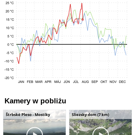
Kamery w pobliżu
Štrbské Pleso - Mostíky
Sliezsky dom (7 km)