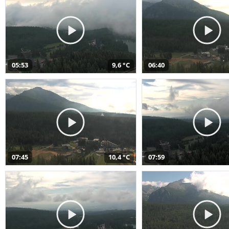
05:53
9,6 °C
06:40
07:45
10,4 °C
07:59