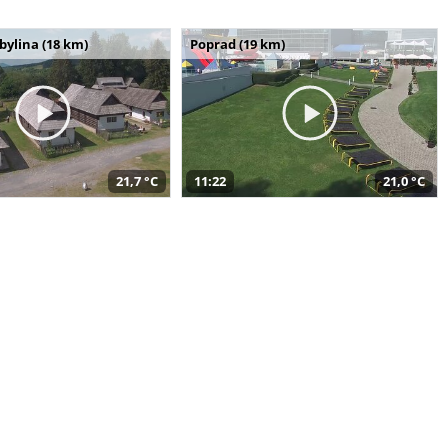
bylina (18 km)
Poprad (19 km)
21,7 °C
11:22
21,0 °C