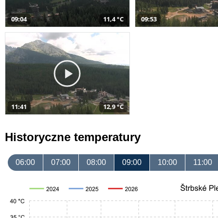
09:04
11,4 °C
09:53
11:41
12,9 °C
Historyczne temperatury
06:00
07:00
08:00
09:00
10:00
11:00