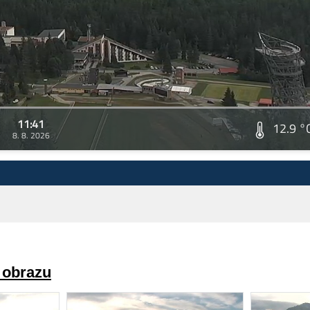
11:41
12.9 °
8. 8. 2026
a obrazu