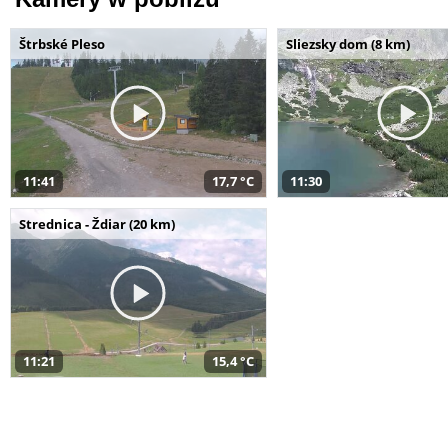
Štrbské Pleso
Sliezsky dom (8 km)
11:41
17,7 °C
11:30
Strednica - Ždiar (20 km)
11:21
15,4 °C