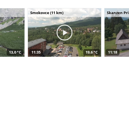
Smokovce (11 km)
Skanzen Pri
13,0 °C
11:35
19,6 °C
11:18