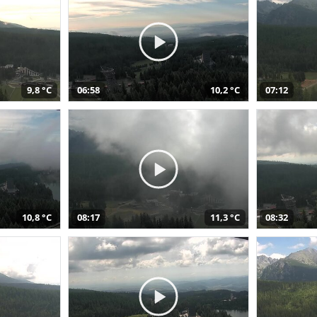
9,8 °C
06:58
10,2 °C
07:12
10,8 °C
08:17
11,3 °C
08:32