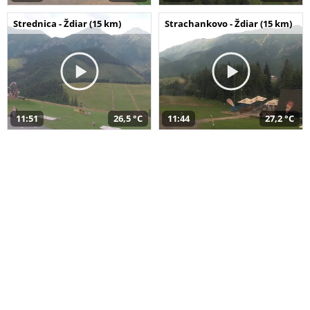
Strednica - Ždiar (15 km)
Strachankovo - Ždiar (15 km)
11:51
26,5 °C
11:44
27,2 °C