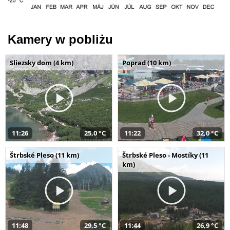
Kamery w pobliżu
Sliezsky dom (4 km)
Poprad (10 km)
11:26
25,0 °C
11:22
32,0 °C
Štrbské Pleso (11 km)
Štrbské Pleso - Mostíky (11
km)
11:48
29,5 °C
11:44
26,9 °C