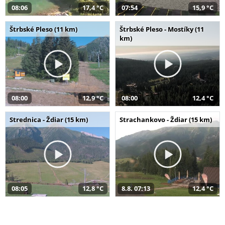
08:06
17,4 °C
07:54
15,9 °C
Štrbské Pleso (11 km)
Štrbské Pleso - Mostíky (11
km)
08:00
12,9 °C
08:00
12,4 °C
Strednica - Ždiar (15 km)
Strachankovo - Ždiar (15 km)
08:05
12,8 °C
8.8. 07:13
12,4 °C