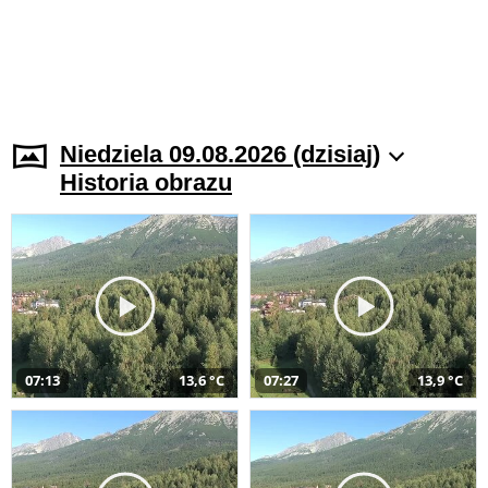
Niedziela 09.08.2026 (dzisiaj)
Historia obrazu
07:13
13,6 °C
07:27
13,9 °C