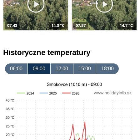
07:43
14,3 °C
07:57
14,7 °C
Historyczne temperatury
06:00
09:00
12:00
15:00
18:00