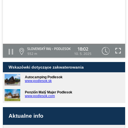
18:02
SLOVENSKÝ RAJ - PODLESOK
552 m
10. 5. 2025
Wskazówki dotyczące zakwaterowania
Autocamping Podlesok
www.podlesok.sk
Penzión Malý Majer Podlesok
www.podlesok.com
Aktualne info