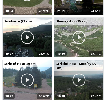
18:54
28,9 °C
21:01
24,6 °C
Smokovce (22 km)
Sliezsky dom (26 km)
19:27
25,6 °C
15:26
25,1 °C
Štrbské Pleso (29 km)
Štrbské Pleso - Mostíky (29
km)
20:23
26,6 °C
19:28
22,4 °C