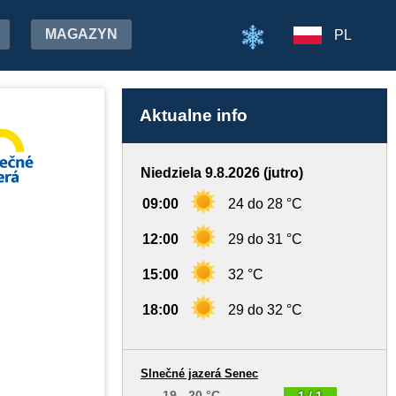
MAGAZYN
PL
Aktualne info
Niedziela 9.8.2026 (jutro)
09:00
24 do 28 °C
12:00
29 do 31 °C
15:00
32 °C
18:00
29 do 32 °C
Slnečné jazerá Senec
19 - 20 °C
1 / 1