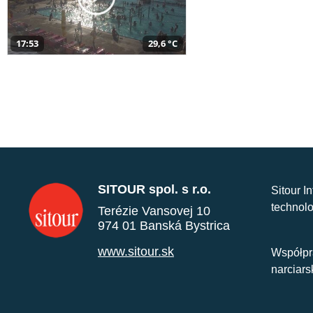
17:53
29,6 °C
SITOUR spol. s r.o.
Sitour I
technolo
Terézie Vansovej 10
974 01 Banská Bystrica
www.sitour.sk
Współpr
narciars