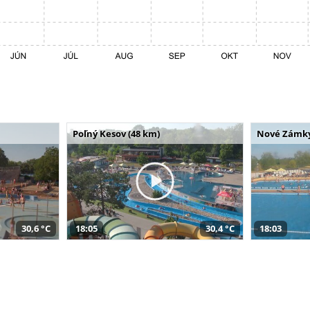
Poľný Kesov (48 km)
Nové Zámky
30,6 °C
18:05
30,4 °C
18:03