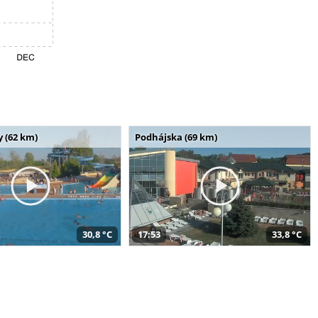
 (62 km)
Podhájska (69 km)
30,8 °C
17:53
33,8 °C