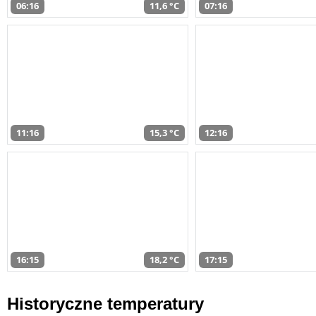
06:16
11,6 °C
07:16
11:16
15,3 °C
12:16
16:15
18,2 °C
17:15
Historyczne temperatury