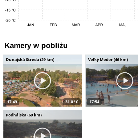
Kamery w pobliżu
Dunajská Streda (29 km)
Veľký Meder (46 km)
17:49
31,0 °C
17:54
Podhájska (69 km)