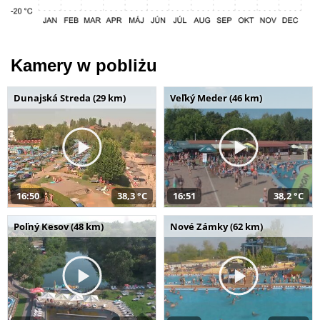
Kamery w pobliżu
Dunajská Streda (29 km)
Veľký Meder (46 km)
16:50
38,3 °C
16:51
38,2 °C
Poľný Kesov (48 km)
Nové Zámky (62 km)