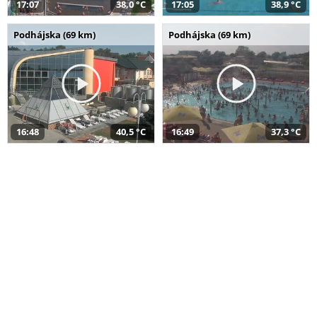
17:07
38,0 °C
17:05
38,9 °C
Podhájska (69 km)
Podhájska (69 km)
16:48
40,5 °C
16:49
37,3 °C