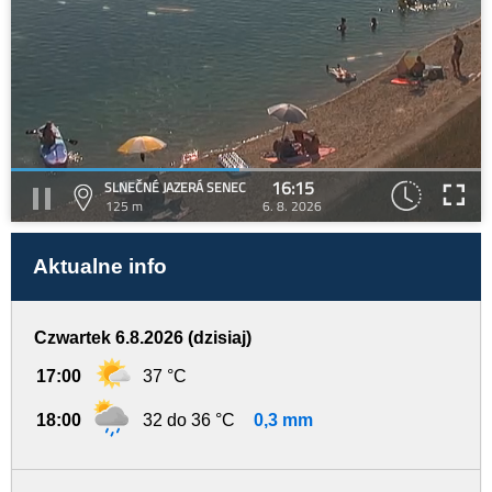
16:15
SLNEČNÉ JAZERÁ SENEC
125 m
6. 8. 2026
Aktualne info
Czwartek 6.8.2026 (dzisiaj)
17:00
37 °C
18:00
32 do 36 °C
0,3 mm