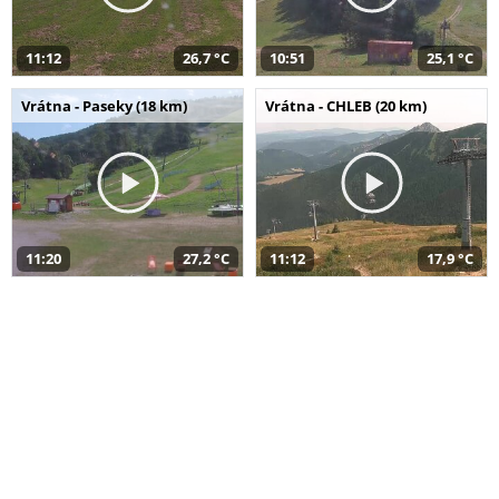
11:12
26,7 °C
10:51
25,1 °C
Vrátna - Paseky (18 km)
Vrátna - CHLEB (20 km)
11:20
27,2 °C
11:12
17,9 °C