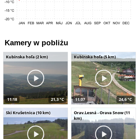
Kamery w pobliżu
Kubínska hoľa (2 km)
Kubínska hoľa (5 km)
11:18
21,3 °C
11:07
24,6 °C
Ski Krušetnica (10 km)
Orav.Lesná - Orava Snow (11
km)