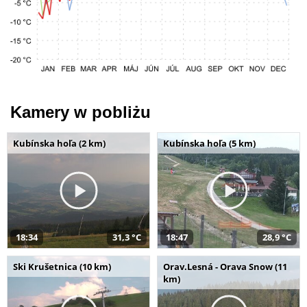
Kamery w pobliżu
Kubínska hoľa (2 km)
Kubínska hoľa (5 km)
18:34
31,3 °C
18:47
28,9 °C
Ski Krušetnica (10 km)
Orav.Lesná - Orava Snow (11
km)