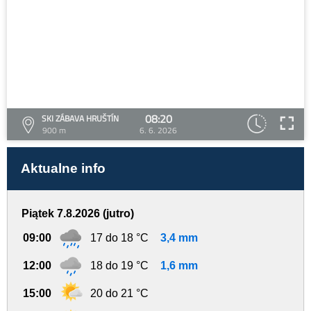
08:20
SKI ZÁBAVA HRUŠTÍN
900 m
6. 6. 2026
Aktualne info
Piątek 7.8.2026 (jutro)
09:00
17 do 18 °C
3,4 mm
12:00
18 do 19 °C
1,6 mm
15:00
20 do 21 °C