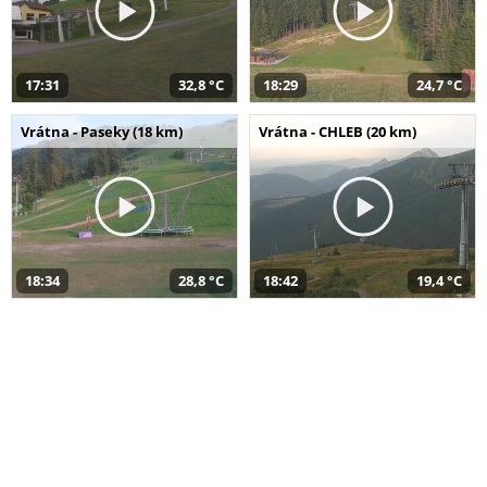
17:31
32,8 °C
18:29
24,7 °C
Vrátna - Paseky (18 km)
Vrátna - CHLEB (20 km)
18:34
28,8 °C
18:42
19,4 °C