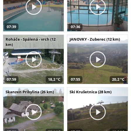
07:39
07:36
Roháče - Spálená - vrch (12
JANOVKY - Zuberec (12 km)
km)
07:59
18,2 °C
07:55
20,2 °C
Skanzen Pribylina (26 km)
Ski Krušetnica (28 km)