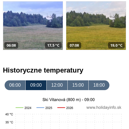
06:08
17,5 °C
07:08
19,0 °C
Historyczne temperatury
06:00
09:00
12:00
15:00
18:00