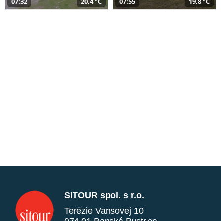
07:32
20,4 °C
07:55
19,8 °C
SITOUR spol. s r.o.
Terézie Vansovej 10