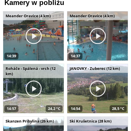
Kamery w pobliżu
Meander Oravice (4 km)
Meander Oravice (4 km)
14:39
14:37
Roháče - Spálená - vrch (12
JANOVKY - Zuberec (12 km)
km)
14:57
24,2 °C
14:54
28,5 °C
Skanzen Pribylina (26 km)
Ski Krušetnica (28 km)