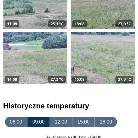
11:08
25,1 °C
13:08
27,0 °C
14:08
27,3 °C
15:08
27,3 °C
Historyczne temperatury
06:00
09:00
12:00
15:00
18:00