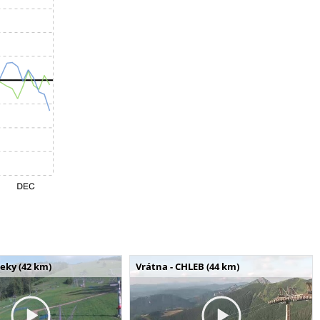
seky (42 km)
Vrátna - CHLEB (44 km)