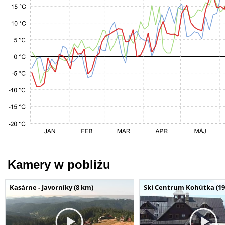
Kamery w pobliżu
Kasárne - Javorníky (8 km)
Ski Centrum Kohútka (19