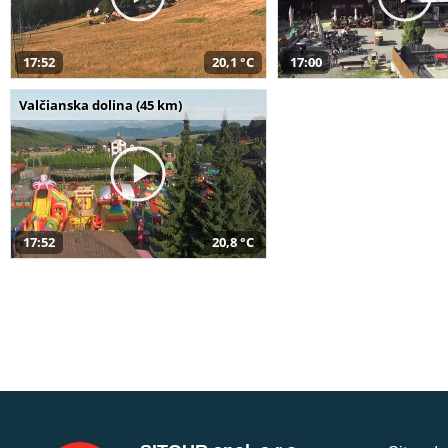
17:52
20,1 °C
17:00
Valčianska dolina (45 km)
17:52
20,8 °C