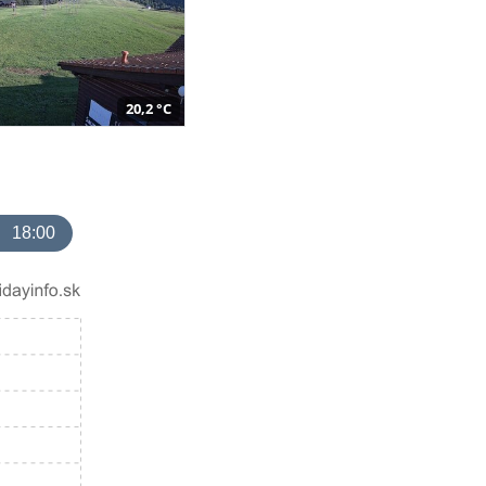
20,2 °C
18:00