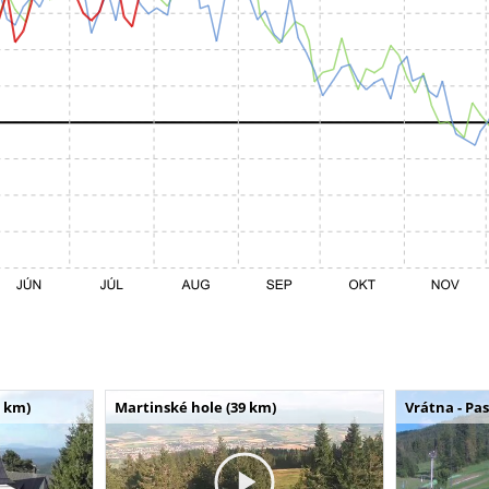
 km)
Martinské hole (39 km)
Vrátna - Pa