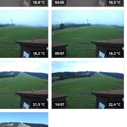
18,8 °C
04:05
18,5 °C
18,2 °C
09:07
18,2 °C
21,5 °C
14:07
22,4 °C