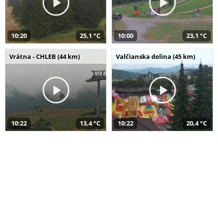
10:20
25,1 °C
10:00
23,1 °C
Vrátna - CHLEB (44 km)
Valčianska dolina (45 km)
10:22
13,4 °C
10:22
20,4 °C