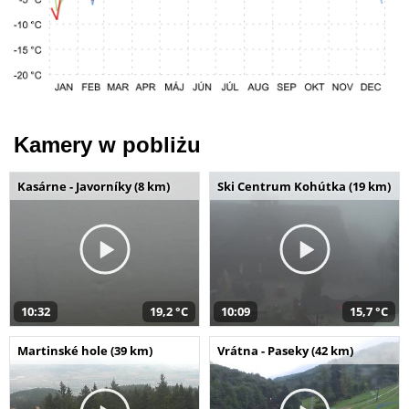
Kamery w pobliżu
Kasárne - Javorníky (8 km)
Ski Centrum Kohútka (19 km)
10:32
19,2 °C
10:09
15,7 °C
Martinské hole (39 km)
Vrátna - Paseky (42 km)