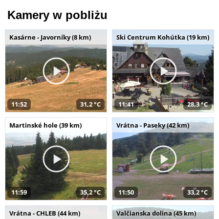
Kamery w pobliżu
Kasárne - Javorníky (8 km)
Ski Centrum Kohútka (19 km)
11:52
31,2 °C
11:41
28,3 °C
Martinské hole (39 km)
Vrátna - Paseky (42 km)
11:59
35,2 °C
11:50
33,2 °C
Vrátna - CHLEB (44 km)
Valčianska dolina (45 km)