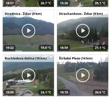
18:57
26,7 °C
15:26
25,1 °C
Strednica - Ždiar (9 km)
Strachankovo - Ždiar (9 km)
19:22
19,6 °C
18:59
21,1 °C
Bachledova dolina (10 km)
Štrbské Pleso (14 km)
19:05
24,1 °C
19:19
26,6 °C