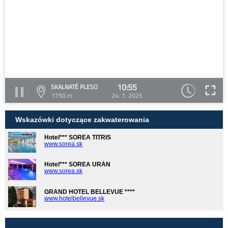
10:55
SKALNATÉ PLESO
1750 m
24. 1. 2025
Wskazówki dotyczące zakwaterowania
Hotel*** SOREA TITRIS
www.sorea.sk
Hotel*** SOREA URÁN
www.sorea.sk
GRAND HOTEL BELLEVUE ****
www.hotelbellevue.sk