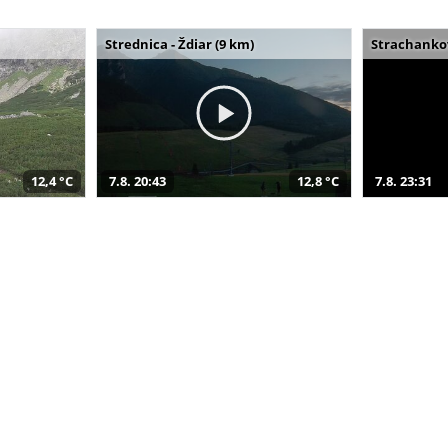
Strednica - Ždiar (9 km)
Strachankov
12,4 °C
7.8. 20:43
12,8 °C
7.8. 23:31