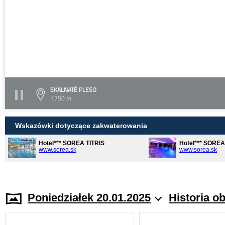
SKALNATÉ PLESO
1750 m
Wskazówki dotyczące zakwaterowania
Hotel*** SOREA TITRIS
Hotel*** SORE
www.sorea.sk
www.sorea.sk
Poniedziałek 20.01.2025
Historia o