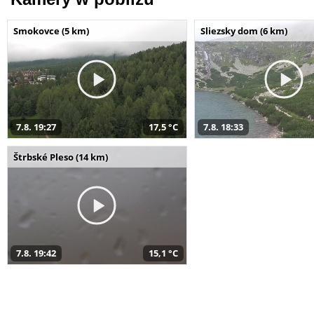
Smokovce (5 km)
Sliezsky dom (6 km)
7.8. 19:27
17,5 °C
7.8. 18:33
Štrbské Pleso (14 km)
7.8. 19:42
15,1 °C