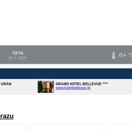
10:14
8.4 °
20. 1. 2025
A URÁN
GRAND HOTEL BELLEVUE ****
www.hotelbellevue.sk
brazu