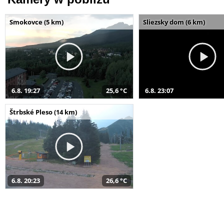
Smokovce (5 km)
Sliezsky dom (6 km)
6.8. 19:27
25,6 °C
6.8. 23:07
Štrbské Pleso (14 km)
6.8. 20:23
26,6 °C