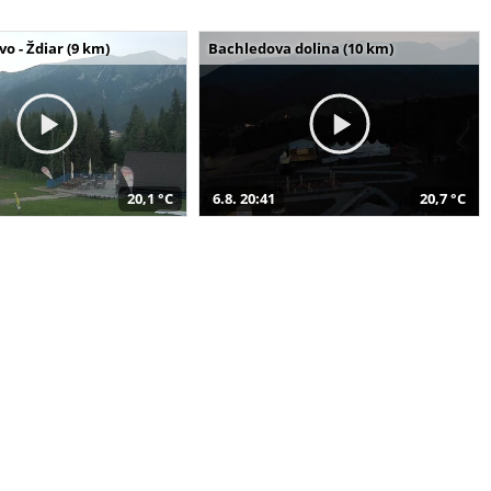
o - Ždiar (9 km)
Bachledova dolina (10 km)
20,1 °C
6.8. 20:41
20,7 °C