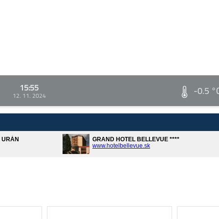
15:55
-0.5 °
12. 11. 2024
A URÁN
GRAND HOTEL BELLEVUE ****
www.hotelbellevue.sk