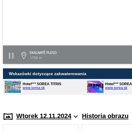
SKALNATÉ PLESO
1750 m
Wskazówki dotyczące zakwaterowania
Hotel*** SOREA TITRIS
Hotel*** SORE
www.sorea.sk
www.sorea.sk
Wtorek 12.11.2024
Historia obrazu