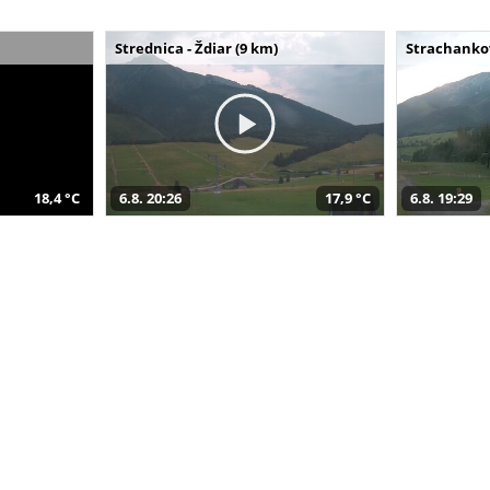
Strednica - Ždiar (9 km)
Strachankov
18,4 °C
6.8. 20:26
17,9 °C
6.8. 19:29