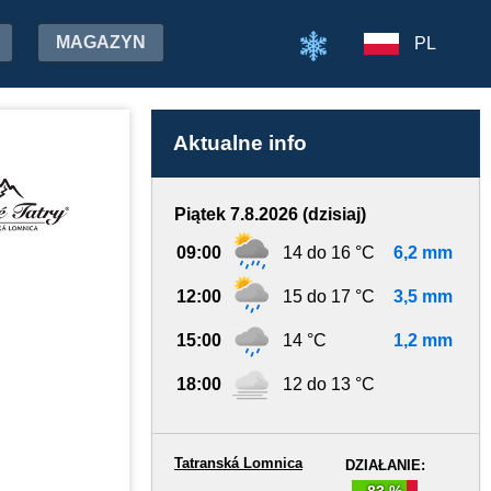
MAGAZYN
PL
Aktualne info
Piątek 7.8.2026 (dzisiaj)
09:00
14 do 16 °C
6,2 mm
12:00
15 do 17 °C
3,5 mm
15:00
14 °C
1,2 mm
18:00
12 do 13 °C
Tatranská Lomnica
DZIAŁANIE:
83 %