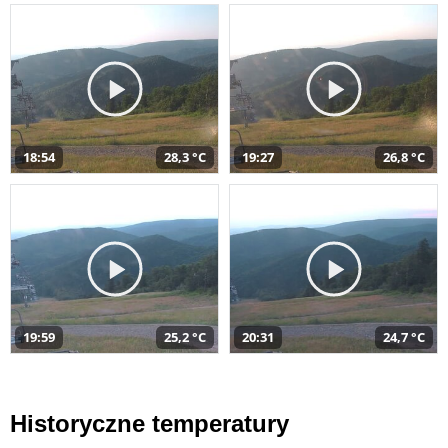
18:54
28,3 °C
19:27
26,8 °C
19:59
25,2 °C
20:31
24,7 °C
Historyczne temperatury