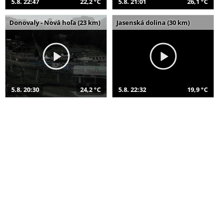
5.8. 22:47
22,2 °C
5.8. 21:01
26,1 °C
Donovaly - Nová hoľa (23 km)
Jasenská dolina (30 km)
5.8. 20:30
24,2 °C
5.8. 22:32
19,9 °C