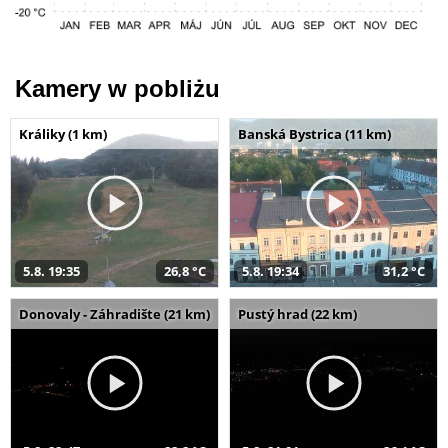
Kamery w pobliżu
Králiky (1 km)
Banská Bystrica (11 km)
5.8. 19:35
26,8 °C
5.8. 19:34
31,2 °C
Donovaly - Záhradište (21 km)
Pustý hrad (22 km)