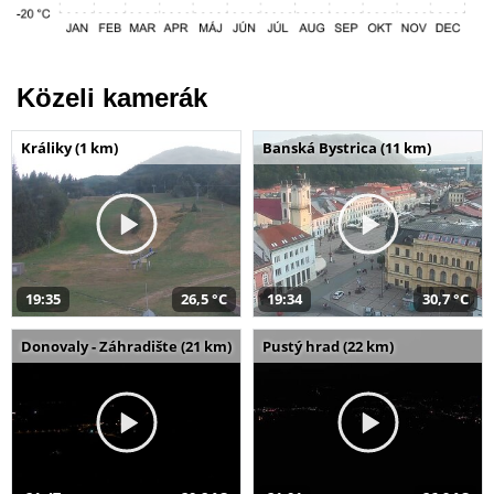
Közeli kamerák
Králiky (1 km)
Banská Bystrica (11 km)
19:35
26,5 °C
19:34
30,7 °C
Donovaly - Záhradište (21 km)
Pustý hrad (22 km)