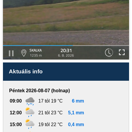
20:31
SKALKA
1235 m
6. 8. 2026
Aktuális info
Péntek 2026-08-07 (holnap)
09:00
17 tól 19 °C
6 mm
12:00
21 tól 23 °C
5,1 mm
15:00
19 tól 22 °C
0,4 mm