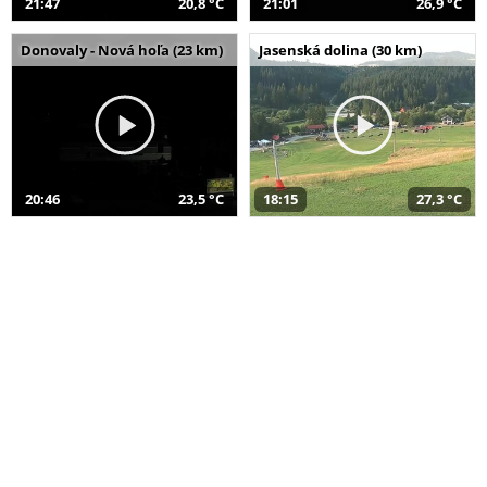
21:47
20,8 °C
21:01
26,9 °C
Donovaly - Nová hoľa (23 km)
Jasenská dolina (30 km)
20:46
23,5 °C
18:15
27,3 °C