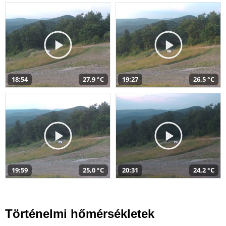
18:54
27,9 °C
19:27
26,5 °C
19:59
25,0 °C
20:31
24,2 °C
Történelmi hőmérsékletek