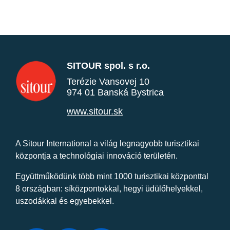
SITOUR spol. s r.o.
Terézie Vansovej 10
974 01 Banská Bystrica
www.sitour.sk
A Sitour International a világ legnagyobb turisztikai
központja a technológiai innováció területén.
Együttműködünk több mint 1000 turisztikai központtal
8 országban: síközpontokkal, hegyi üdülőhelyekkel,
uszodákkal és egyebekkel.