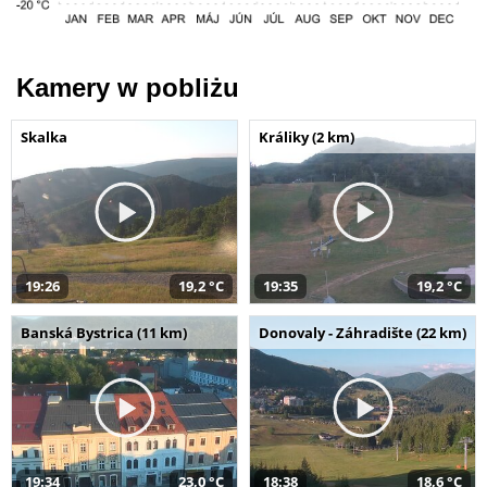
Kamery w pobliżu
Skalka
Králiky (2 km)
19:26
19,2 °C
19:35
19,2 °C
Banská Bystrica (11 km)
Donovaly - Záhradište (22 km)
19:34
23,0 °C
18:38
18,6 °C