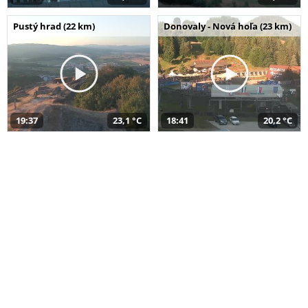
Pustý hrad (22 km)
Donovaly - Nová hoľa (23 km)
19:37
23,1 °C
18:41
20,2 °C