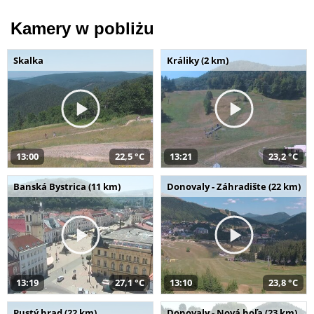
Kamery w pobliżu
Skalka
Králiky (2 km)
13:00
22,5 °C
13:21
23,2 °C
Banská Bystrica (11 km)
Donovaly - Záhradište (22 km)
13:19
27,1 °C
13:10
23,8 °C
Pustý hrad (22 km)
Donovaly - Nová hoľa (23 km)