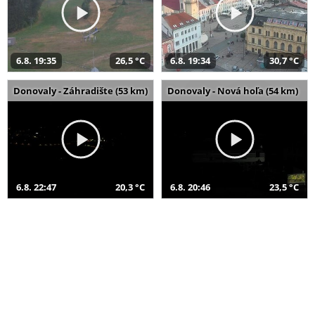
6.8. 19:35
26,5 °C
6.8. 19:34
30,7 °C
Donovaly - Záhradište (53 km)
Donovaly - Nová hoľa (54 km)
6.8. 22:47
20,3 °C
6.8. 20:46
23,5 °C