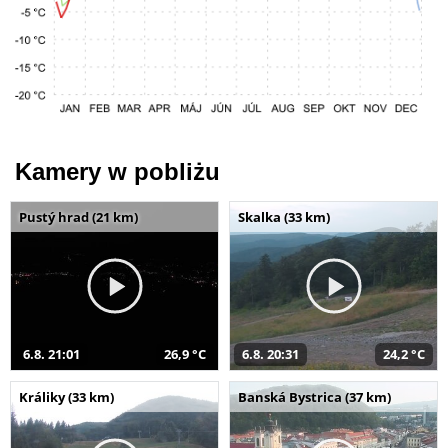
Kamery w pobliżu
Pustý hrad (21 km)
Skalka (33 km)
6.8. 21:01
26,9 °C
6.8. 20:31
24,2 °C
Králiky (33 km)
Banská Bystrica (37 km)