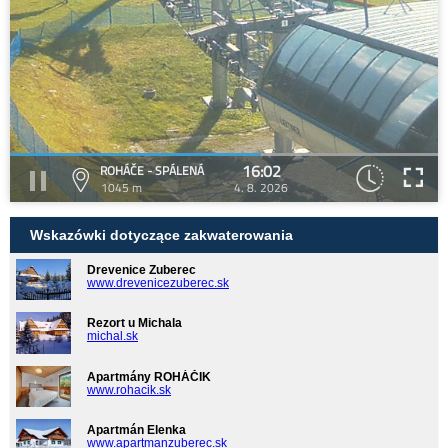
16:02
ROHÁČE - SPÁLENÁ
1045 m
4. 8. 2026
Wskazówki dotyczące zakwaterowania
Drevenice Zuberec
www.drevenicezuberec.sk
Rezort u Michala
michal.sk
Apartmány ROHÁČIK
www.rohacik.sk
Apartmán Elenka
www.apartmanzuberec.sk