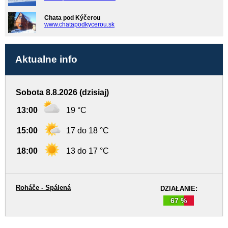
Chata pod Kýčerou
www.chatapodkycerou.sk
Aktualne info
Sobota 8.8.2026 (dzisiaj)
13:00
19 °C
15:00
17 do 18 °C
18:00
13 do 17 °C
Roháče - Spálená
DZIAŁANIE:
67 %