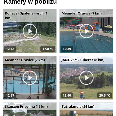
Kamery w pobliżu
Roháče - Spálená - vrch (1
Meander Oravice (7 km)
km)
12:48
17,8 °C
12:39
Meander Oravice (7 km)
JANOVKY - Zuberec (8 km)
12:37
12:40
20,3 °C
Skanzen Pribylina (16 km)
Tatralandia (24 km)