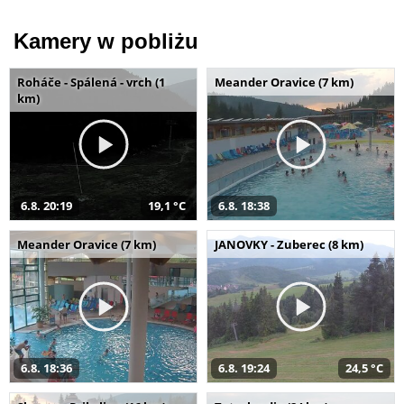
Kamery w pobliżu
Roháče - Spálená - vrch (1
Meander Oravice (7 km)
km)
6.8. 20:19
19,1 °C
6.8. 18:38
Meander Oravice (7 km)
JANOVKY - Zuberec (8 km)
6.8. 18:36
6.8. 19:24
24,5 °C