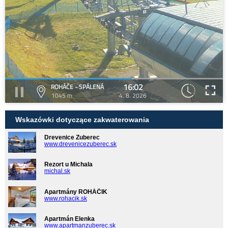
16:02
ROHÁČE - SPÁLENÁ
1045 m
4. 8. 2026
Wskazówki dotyczące zakwaterowania
Drevenice Zuberec
www.drevenicezuberec.sk
Rezort u Michala
michal.sk
Apartmány ROHÁČIK
www.rohacik.sk
Apartmán Elenka
www.apartmanzuberec.sk