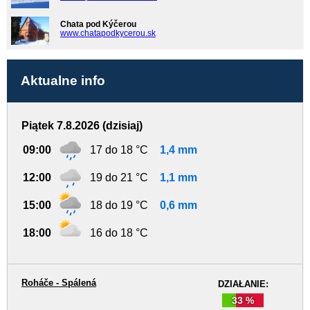
Chata pod Kýčerou
www.chatapodkycerou.sk
Aktualne info
Piątek 7.8.2026 (dzisiaj)
09:00
17 do 18 °C
1,4 mm
12:00
19 do 21 °C
1,1 mm
15:00
18 do 19 °C
0,6 mm
18:00
16 do 18 °C
Roháče - Spálená
DZIAŁANIE:
33 %