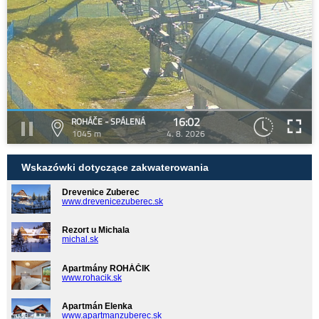
16:02
ROHÁČE - SPÁLENÁ
1045 m
4. 8. 2026
Wskazówki dotyczące zakwaterowania
Drevenice Zuberec
www.drevenicezuberec.sk
Rezort u Michala
michal.sk
Apartmány ROHÁČIK
www.rohacik.sk
Apartmán Elenka
www.apartmanzuberec.sk