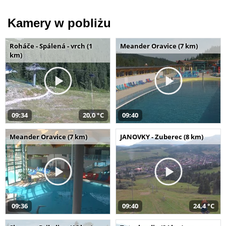
Kamery w pobliżu
Roháče - Spálená - vrch (1
Meander Oravice (7 km)
km)
09:34
20,0 °C
09:40
Meander Oravice (7 km)
JANOVKY - Zuberec (8 km)
09:36
09:40
24,4 °C