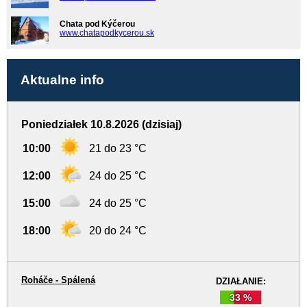
Chata pod Kýčerou
www.chatapodkycerou.sk
Aktualne info
Poniedziałek 10.8.2026 (dzisiaj)
10:00
21 do 23 °C
12:00
24 do 25 °C
15:00
24 do 25 °C
18:00
20 do 24 °C
Roháče - Spálená
DZIAŁANIE:
33 %