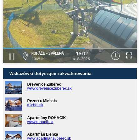
16:02
ROHÁČE - SPÁLENÁ
1045 m
4. 8. 2026
Wskazówki dotyczące zakwaterowania
Drevenice Zuberec
www.drevenicezuberec.sk
Rezort u Michala
michal.sk
Apartmány ROHÁČIK
www.rohacik.sk
Apartmán Elenka
www.apartmanzuberec.sk