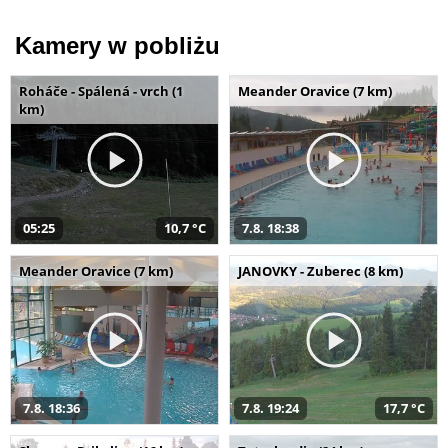
Kamery w pobliżu
Roháče - Spálená - vrch (1
Meander Oravice (7 km)
km)
05:25
10,7 °C
7.8. 18:38
Meander Oravice (7 km)
JANOVKY - Zuberec (8 km)
7.8. 18:36
7.8. 19:24
17,7 °C