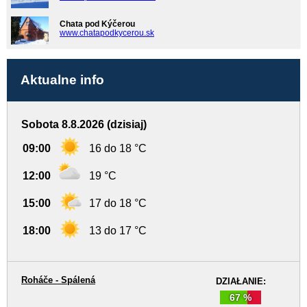
Chata pod Kýčerou
www.chatapodkycerou.sk
Aktualne info
Sobota 8.8.2026 (dzisiaj)
09:00
16 do 18 °C
12:00
19 °C
15:00
17 do 18 °C
18:00
13 do 17 °C
Roháče - Spálená
DZIAŁANIE:
67 %