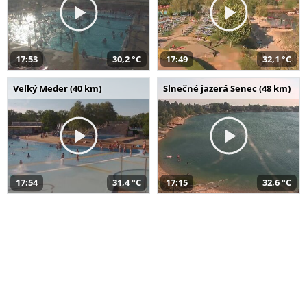
17:53
30,2 °C
17:49
32,1 °C
Veľký Meder (40 km)
Slnečné jazerá Senec (48 km)
17:54
31,4 °C
17:15
32,6 °C