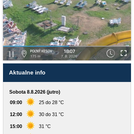
18:07
POĽNÝ KESOV
175 m
7. 8. 2026
Aktualne info
Sobota 8.8.2026 (jutro)
09:00
25 do 28 °C
12:00
30 do 31 °C
15:00
31 °C