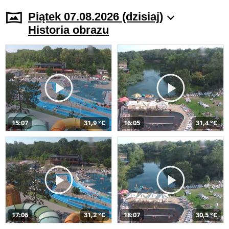
Piątek 07.08.2026 (dzisiaj)
Historia obrazu
15:07
31,9 °C
16:05
31,4 °C
17:06
31,2 °C
18:07
30,5 °C