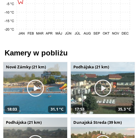
Kamery w pobliżu
Nové Zámky (21 km)
Podhájska (21 km)
18:03
31,1 °C
17:53
35,3 °C
Podhájska (21 km)
Dunajská Streda (39 km)