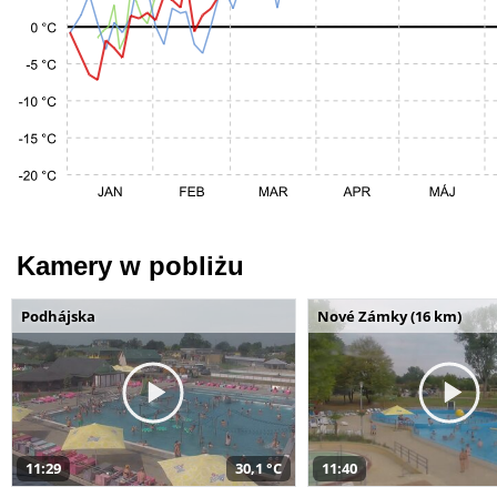
Kamery w pobliżu
Podhájska
Nové Zámky (16 km)
11:29
30,1 °C
11:40