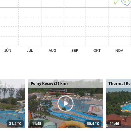
Poľný Kesov (21 km)
Thermal Res
31,4 °C
11:45
30,4 °C
11:46