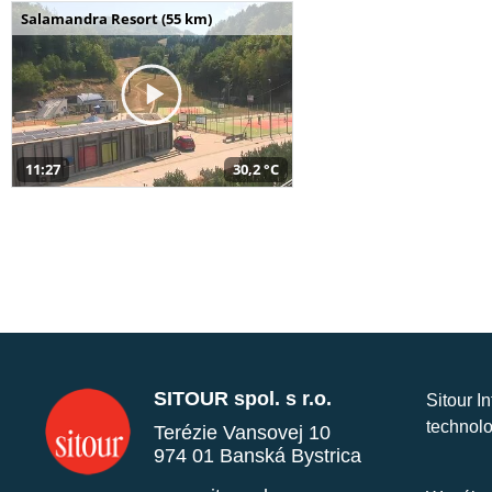
Salamandra Resort (55 km)
11:27
30,2 °C
SITOUR spol. s r.o.
Sitour I
technolo
Terézie Vansovej 10
974 01 Banská Bystrica