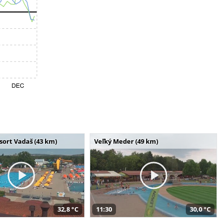
ort Vadaš (43 km)
Veľký Meder (49 km)
32,8 °C
11:30
30,0 °C