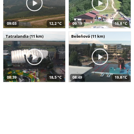
09:03
12,2 °C
09:19
16,8 °C
Tatralandia (11 km)
Bešeňová (11 km)
08:39
18,5 °C
08:49
19,8 °C