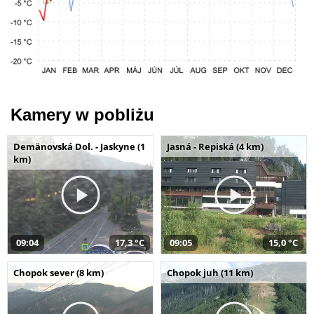
Kamery w pobliżu
Demänovská Dol. - Jaskyne (1
Jasná - Repiská (4 km)
km)
09:04
17,3 °C
09:05
15,0 °C
Chopok sever (8 km)
Chopok juh (11 km)