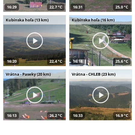
16:29
22,7 °C
16:31
25,0 °C
Kubínska hoľa (13 km)
Kubínska hoľa (16 km)
16:20
22,4 °C
16:18
25,6 °C
Vrátna - Paseky (20 km)
Vrátna - CHLEB (23 km)
16:13
26,2 °C
16:33
16,9 °C