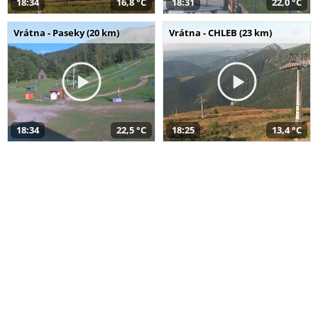
18:34
16,8 °C
18:31
22,0 °C
Vrátna - Paseky (20 km)
Vrátna - CHLEB (23 km)
18:34
22,5 °C
18:25
13,4 °C