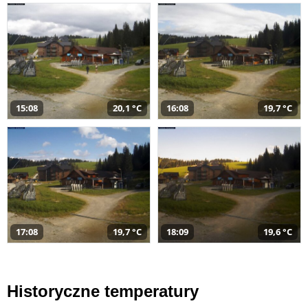
15:08
20,1 °C
16:08
19,7 °C
17:08
19,7 °C
18:09
19,6 °C
Historyczne temperatury