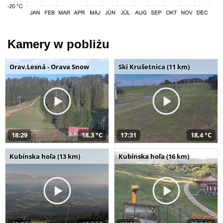
Kamery w pobliżu
Orav.Lesná - Orava Snow
Ski Krušetnica (11 km)
18:29
18,3 °C
17:31
18,4 °C
Kubínska hoľa (13 km)
Kubínska hoľa (16 km)