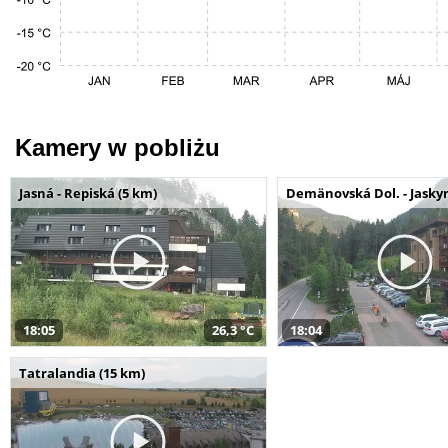
Kamery w pobliżu
Jasná - Repiská (5 km)
Demänovská Dol. - Jaskyn
18:05
26,3 °C
18:04
Tatralandia (15 km)