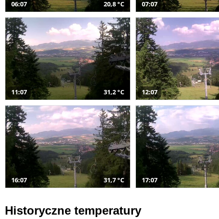
06:07
20,8 °C
07:07
11:07
31,2 °C
12:07
16:07
31,7 °C
17:07
Historyczne temperatury