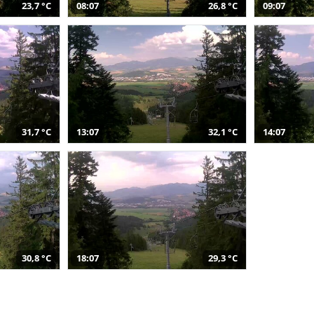
23,7 °C
08:07
26,8 °C
09:07
31,7 °C
13:07
32,1 °C
14:07
30,8 °C
18:07
29,3 °C