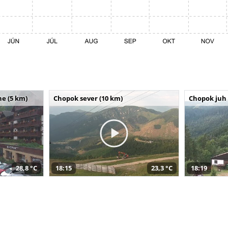
e (5 km)
Chopok sever (10 km)
Chopok juh 
28,8 °C
18:15
23,3 °C
18:19