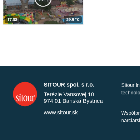
17:38
29,9 °C
SITOUR spol. s r.o.
Sitour I
technolo
Terézie Vansovej 10
974 01 Banská Bystrica
www.sitour.sk
Współpr
narciars